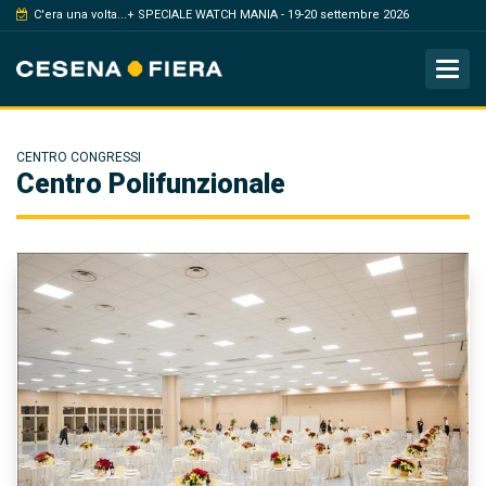
C'era una volta...+ SPECIALE WATCH MANIA - 19-20 settembre 2026
Tog
CENTRO CONGRESSI
Centro Polifunzionale