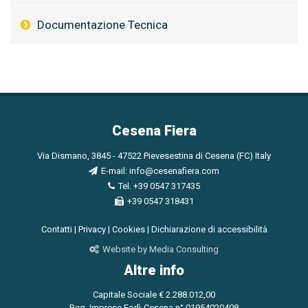
Documentazione Tecnica
Cesena Fiera
Via Dismano, 3845 - 47522 Pievesestina di Cesena (FC) Italy
E-mail:
info@cesenafiera.com
Tel. +39 0547 317435
+39 0547 318431
Contatti
|
Privacy
|
Cookies
|
Dichiarazione di accessibilità
Website by Media Consulting
Altre info
Capitale Sociale € 2.288.012,00
Reg. Imprese Forlì-Cesena n° 01954020408