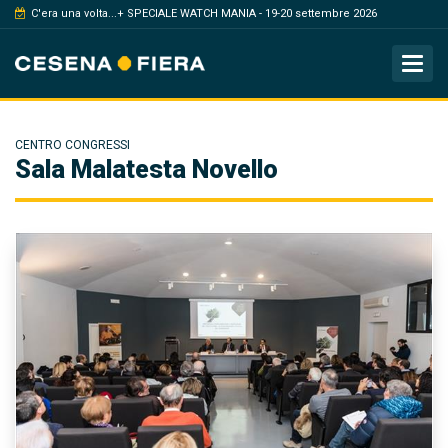
C'era una volta...+ SPECIALE WATCH MANIA - 19-20 settembre 2026
Tog
CENTRO CONGRESSI
Sala Malatesta Novello