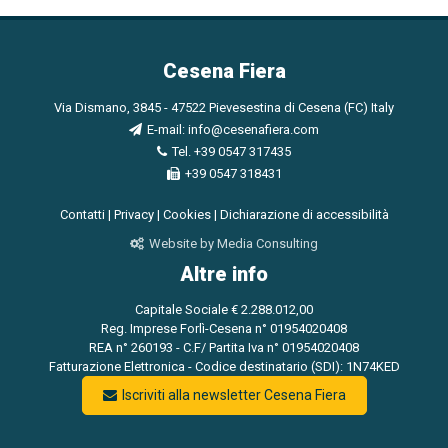
Cesena Fiera
Via Dismano, 3845 - 47522 Pievesestina di Cesena (FC) Italy
E-mail:
info@cesenafiera.com
Tel. +39 0547 317435
+39 0547 318431
Contatti
|
Privacy
|
Cookies
|
Dichiarazione di accessibilità
Website by Media Consulting
Altre info
Capitale Sociale € 2.288.012,00
Reg. Imprese Forlì-Cesena n° 01954020408
REA n° 260193 - C.F/ Partita Iva n° 01954020408
Fatturazione Elettronica - Codice destinatario (SDI): 1N74KED
Iscriviti alla newsletter Cesena Fiera