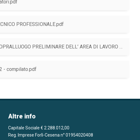
(si apre in una nuova finestra)
tori.pdf
(si apre in una nuova finestra)
TECNICO PROFESSIONALE.pdf
ELIMINARE DELL’ AREA DI LAVORO E SCAMBIO DELLA DOCUMENTAZIONE .pdf
(si apre in una nuova finestra)
- compilato.pdf
Altre info
Capitale Sociale € 2.288.012,00
Reg. Imprese Forlì-Cesena n° 01954020408