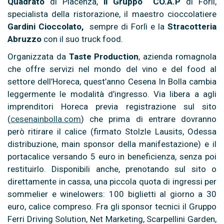
Quadrato
di Piacenza,
il Gruppo CO.A.P
di Forlì,
specialista della ristorazione, il maestro cioccolatiere
Gardini Cioccolato,
sempre di Forlì e la
Stracotteria
Abruzzo
con il suo truck food.
Organizzata da
Taste Production
, azienda romagnola
che offre servizi nel mondo del vino e del food al
settore dell’Horeca, quest’anno Cesena In Bolla cambia
leggermente le modalità d’ingresso. Via libera a agli
imprenditori Horeca previa registrazione sul sito
(
cesenainbolla.com
) che prima di entrare dovranno
però ritirare il calice (firmato Stolzle Lausits, Odessa
distribuzione, main sponsor della manifestazione) e il
portacalice versando 5 euro in beneficienza, senza poi
restituirlo. Disponibili anche, prenotando sul sito o
direttamente in cassa, una piccola quota di ingressi per
sommelier e winelowers: 100 biglietti al giorno a 30
euro, calice compreso. Fra gli sponsor tecnici il Gruppo
Ferri Driving Solution, Net Marketing, Scarpellini Garden,