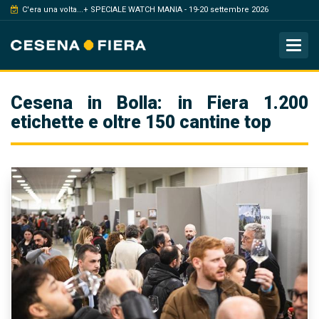
C'era una volta...+ SPECIALE WATCH MANIA - 19-20 settembre 2026
Tog
Cesena in Bolla: in Fiera 1.200
etichette e oltre 150 cantine top