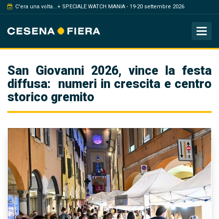
C'era una volta...+ SPECIALE WATCH MANIA - 19-20 settembre 2026
Tog
San Giovanni 2026, vince la festa
diffusa: numeri in crescita e centro
storico gremito