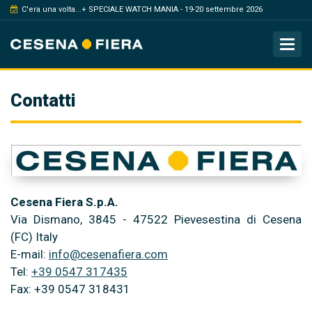
C'era una volta...+ SPECIALE WATCH MANIA - 19-20 settembre 2026
Tog
Contatti
Cesena Fiera S.p.A.
Via Dismano, 3845 - 47522 Pievesestina di Cesena
(FC) Italy
E-mail:
info@cesenafiera.com
Tel:
+39 0547 317435
Fax: +39 0547 318431