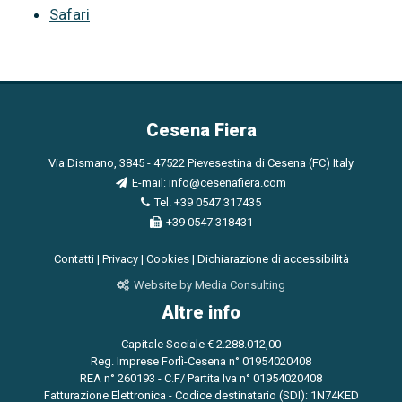
Safari
Cesena Fiera
Via Dismano, 3845 - 47522 Pievesestina di Cesena (FC) Italy
E-mail:
info@cesenafiera.com
Tel. +39 0547 317435
+39 0547 318431
Contatti
|
Privacy
|
Cookies
|
Dichiarazione di accessibilità
Website by Media Consulting
Altre info
Capitale Sociale € 2.288.012,00
Reg. Imprese Forlì-Cesena n° 01954020408
REA n° 260193 - C.F/ Partita Iva n° 01954020408
Fatturazione Elettronica - Codice destinatario (SDI): 1N74KED